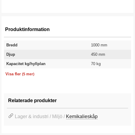
Produktinformation
Bredd
1000 mm
Djup
450 mm
Kapacitet kg/hyllplan
70 kg
Låstyp
Höjd
Färg
Färgkod
Garanti
Kodlås
1295 mm
Vit
RAL 9010
10 år
Visa fler
(5 mer)
Relaterade produkter
Lager & industri / Miljö /
Kemikalieskåp