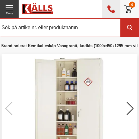
0
Meny
0476 - 214 80
(mån-fre 08:00 - 17:00)
Kundtjänst
Om Källs
Brandisolerat Kemikalieskåp Vasagranit, kodlås (1000x450x1295 mm vit)
Exklusive moms