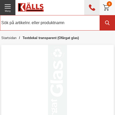
0
Meny
0476 - 214 80
(mån-fre 08:00 - 17:00)
Kundtjänst
Om Källs
Startsidan
Textdekal transparent (Ofärgat glas)
Exklusive moms