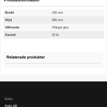
Produktinformation
Bredd
100 mm
Höjd
480 mm
Utförande
Ofärgat glas
Garanti
10 år
Relaterade produkter
Källs
Källs AB