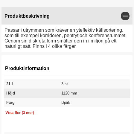
Stän
Produktbeskrivning
Passar i utrymmen som kräver en yteffektiv källsortering,
som till exempel korridoren, pentryt och konferensrummet.
Genom sin diskreta form smälter den in i miljön på ett
naturligt sätt. Finns i 4 olika färger.
Produktinformation
21 L
3 st
Höjd
1120 mm
Färg
Björk
Modell
Utförande
Garanti
Tower
3 utdragslådor
10 år
Visa fler
(3 mer)