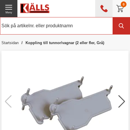
0
Meny
0476 - 214 80
(mån-fre 08:00 - 17:00)
Kundtjänst
Om Källs
Startsidan
Koppling till tunnor/vagnar (2 eller fler, Grå)
Exklusive moms