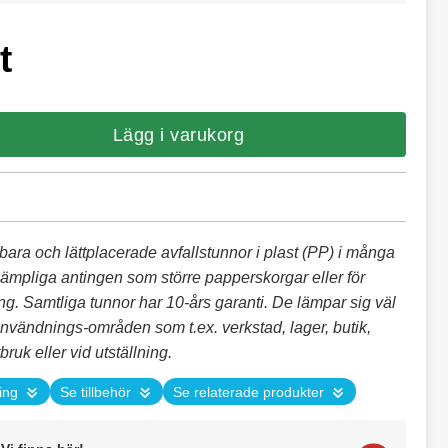
t
Lägg i varukorg
bara och lättplacerade avfallstunnor i plast (PP) i många
 lämpliga antingen som större papperskorgar eller för
ng. Samtliga tunnor har 10-års garanti. De lämpar sig väl
vändnings-områden som t.ex. verkstad, lager, butik,
bruk eller vid utställning.
ing
Se tillbehör
Se relaterade produkter