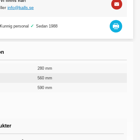
Vi finns här!
ller
info@kalls.se
✓
Kunnig personal
Sedan 1988
on
280 mm
560 mm
590 mm
Plast (PP)
60 l
Grön
10 år
ukter