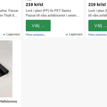
219 kr/st
219 kr/st
burkar. Passar
Lock i plast (PP) för PET flaskor.
Lock i plast 
ien Thulit 60,
Passar till våra avfallstunnor i serien
till våra avfa
s garanti och
Thulit 60, 90 liters. Locket har 10-års
90 liters. Lo
nus 5
garanti och tål värme och kyla från
Välj ...
tål värme och
Välj ..
 Komplettera
minus 5 grader till plus 60 grader.
grader till pl
om finns som
Lagervara
Komplettera med praktiska gångjärn
Lagervara
med praktisk
Flera varianter...
Flera varianter.
som finns som tillbehör.
tillbehör.
vfallstunna