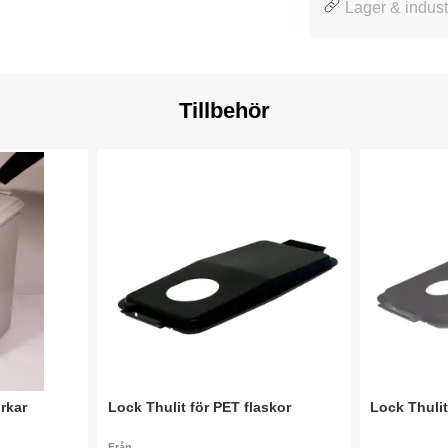
Lager & industr
Tillbehör
urkar
Lock Thulit för PET flaskor
Lock Thulit
Från