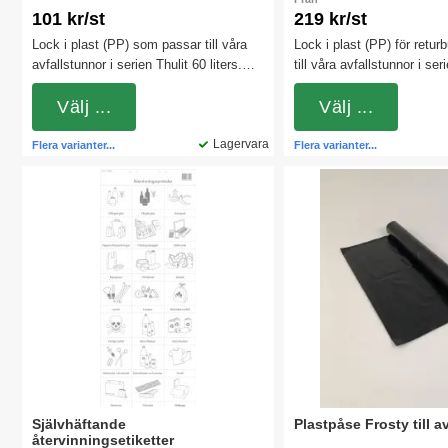
101 kr/st
219 kr/st
Lock i plast (PP) som passar till våra
Lock i plast (PP) för retur
avfallstunnor i serien Thulit 60 liters.
till våra avfallstunnor i ser
Locket har 10-års garanti och samtliga
90 liters. Locket har 10-år
lock tål värme och kyla från minus 5
Välj ...
tål värme och kyla från mi
Välj ...
grader till plus 60 grader. Komplettera
grader till plus 60 grader.
med praktiska gångjärn som finns som
Lagervara
med praktiska gångjärn s
Flera varianter...
Flera varianter...
tillbehör.
tillbehör.
Självhäftande
Plastpåse Frosty till a
återvinningsetiketter