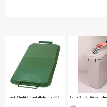
Lock Thulit till avfallstunna 60 L
Lock Thulit för returb
Från