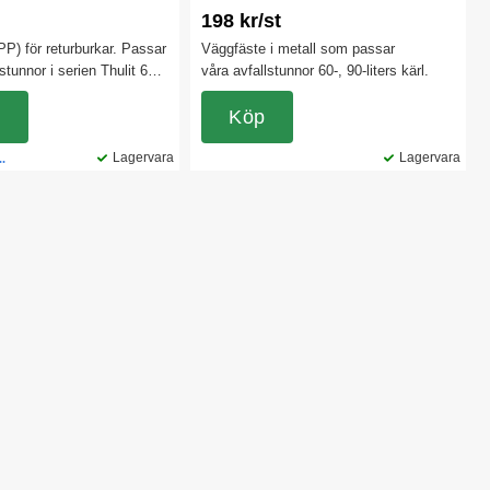
198 kr/st
(PP) för returburkar. Passar
Väggfäste i metall som passar
llstunnor i serien Thulit 60,
våra avfallstunnor 60-, 90-liters kärl.
cket har 10-års garanti och
 kyla från minus 5
.
Köp
us 60 grader. Komplettera
a gångjärn som finns som
Lagervara
Lagervara
..