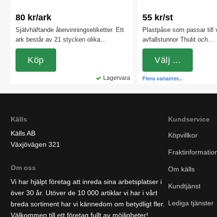
80 kr/ark
55 kr/st
Självhäftande återvinningsetiketter. Ett
Plastpåse som passar till 
ark består av 21 stycken olika
avfallstunnor Thulit och
symboler vilket ger ett brett
återvinningsstation. De pas
användningsområde.
Köp
våra öppna papperskorgar 
Välj ...
i två olika färger och i oli
Lagervara
Flera varianter...
Källs
Kundservice
Källs AB
Köpvillkor
Växjövägen 321
Fraktinformatio
Om oss
Om källs
Vi har hjälpt företag att inreda sina arbetsplatser i
Kundtjänst
över 30 år. Utöver de 10 000 artiklar vi har i vårt
Lediga tjänster
breda sortiment har vi kännedom om betydligt fler.
Välkommen till ett företag fullt av möjligheter!