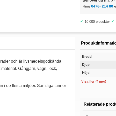
Behöver du hjälp? 
Ring
0476- 214 80
e
✓
✓
10 000 produkter
Produktinformati
Bredd
0 grader och är livsmedelsgodkända,
Djup
t material. Gångjärn, vagn, lock,
Höjd
Material
Volym
Färg
Garanti
Visa fler
(4 mer)
in i de flesta miljöer. Samtliga tunnor
Relaterade prod