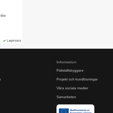
våra
sar även till
Frosty. Finns
ka volymer.
Lagervara
Information
Pallställsbyggare
n
Projekt och kundlösningar
Våra sociala medier
Samarbeten