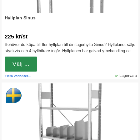
Hyllplan Sinus
225 kr/st
Behöver du köpa till fler hyllplan till din lagerhylla Sinus? Hyllplanet säljs
styckvis och 4 hyllbärare ingår. Hyllplanen har galvad ytbehandling och
finns med 3 stycken olika djup och 2 olika kapaciteter.
Välj ...
Lagervara
Flera varianter...