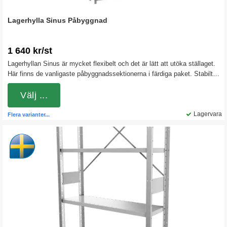
Lagerhylla Sinus Påbyggnad
1 640 kr/st
Lagerhyllan Sinus är mycket flexibelt och det är lätt att utöka ställaget.
Här finns de vanligaste påbyggnadssektionerna i färdiga paket. Stabilt
och enkelt att montera samtuppfyller standarden enligt SS 2241 INSTA
251.
Välj ...
Lagervara
Flera varianter...