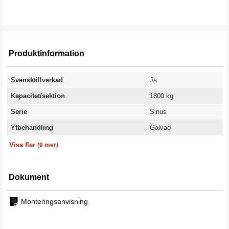
Produktinformation
Svensktillverkad
Ja
Kapacitet/sektion
1800 kg
Serie
Sinus
Ytbehandling
Galvad
Bredd
Djup
Antal hyllplan
Kapacitet kg/hyllplan
Höjd
Färg
Färgkod
Utförande
Garanti
3100 mm
400 mm
15 st
200 kg
2100 mm
Grå
RAL 7035
3 sektioner
10 år
Visa fler
(9 mer)
Dokument
Monteringsanvisning