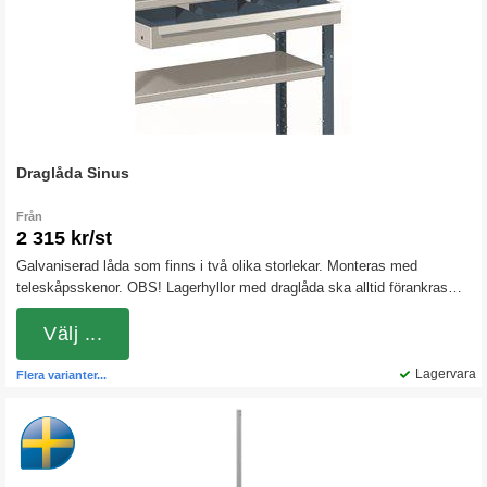
Draglåda Sinus
Från
2 315 kr/st
Galvaniserad låda som finns i två olika storlekar. Monteras med
teleskåpsskenor. OBS! Lagerhyllor med draglåda ska alltid förankras
med stolpfötter i golvet!
Välj ...
Lagervara
Flera varianter...