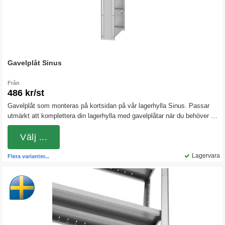
Gavelplåt Sinus
Från
486 kr/st
Gavelplåt som monteras på kortsidan på vår lagerhylla Sinus. Passar
utmärkt att komplettera din lagerhylla med gavelplåtar när du behöver få
slutna sidor. Gavelplåten ger ett bra skydd mot damm och förhindrar att
föremål faller av lagerhyllan.
Välj ...
Lagervara
Flera varianter...