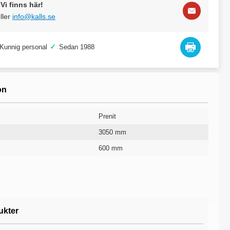
Vi finns här!
ller
info@kalls.se
✓
Kunnig personal
Sedan 1988
on
Prenit
3050 mm
600 mm
18 st
2500 mm
10 år
ukter