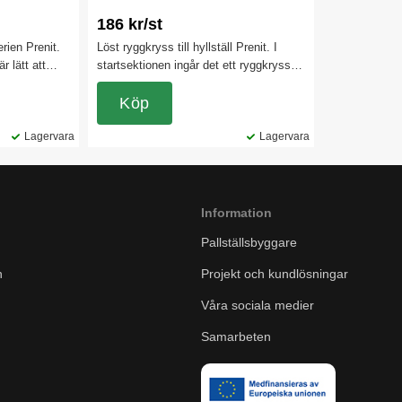
186 kr/st
serien Prenit.
Löst ryggkryss till hyllställ Prenit. I
r lätt att
startsektionen ingår det ett ryggkryss. I
ett ännu
vart fjärde steg bör sedan ryggkrysset
en XL-Prenit.
sättas allt eftersom det byggs till fler
Köp
sektioner.
Lagervara
Lagervara
Information
Pallställsbyggare
n
Projekt och kundlösningar
Våra sociala medier
Samarbeten