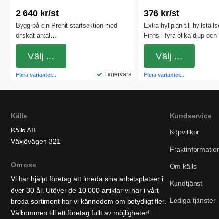
2 640 kr/st
376 kr/st
Bygg på din Prenit startsektion med
Extra hyllplan till hyllställ
önskat antal
Finns i fyra olika djup och ä
påbyggnadssektioner. OBS! Du måste
komplettera med. Önskas 
ha startsektionen först.
Välj ...
större djup välj gärna seri
Välj ...
Lagervara
Flera varianter...
Flera varianter...
Källs
Kundservice
Källs AB
Köpvillkor
Växjövägen 321
Fraktinformatio
Om oss
Om källs
Vi har hjälpt företag att inreda sina arbetsplatser i
Kundtjänst
över 30 år. Utöver de 10 000 artiklar vi har i vårt
Lediga tjänster
breda sortiment har vi kännedom om betydligt fler.
Välkommen till ett företag fullt av möjligheter!