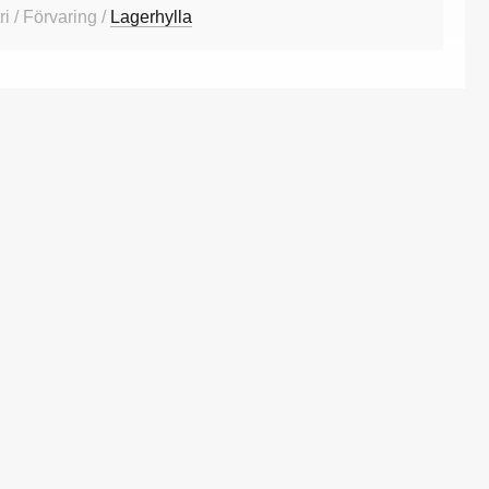
i / Förvaring /
Lagerhylla