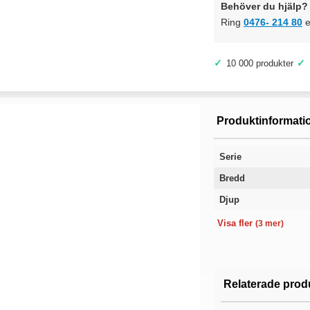
Behöver du hjälp? 
Ring
0476- 214 80
e
✓
✓
10 000 produkter
Produktinformati
Serie
Bredd
Djup
Antal hyllplan
Höjd
Garanti
Visa fler
(3 mer)
Relaterade prod