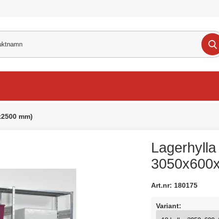
0x2500 mm)
Lagerhylla 
3050x600
Art.nr:
180175
Variant: