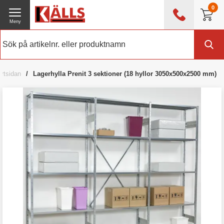
0
Meny
0476 - 214 80
(mån-fre 08:00 - 17:00)
Kundtjänst
Om Källs
artsidan
Lagerhylla Prenit 3 sektioner (18 hyllor 3050x500x2500 mm)
Exklusive moms