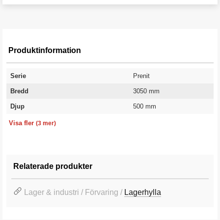
Produktinformation
Serie
Prenit
Bredd
3050 mm
Djup
500 mm
Antal hyllplan
Höjd
Garanti
18 st
2500 mm
10 år
Visa fler
(3 mer)
Relaterade produkter
Lager & industri / Förvaring /
Lagerhylla