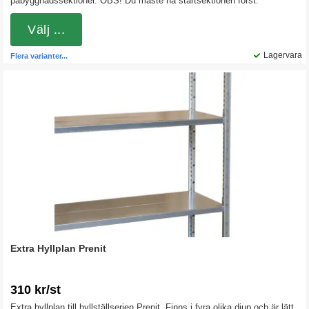
påbyggnadssektioner. OBS! Du måste ha startsektionen först.
Välj ...
Lagervara
Flera varianter...
Extra Hyllplan Prenit
310 kr/st
Extra hyllplan till hyllställserien Prenit. Finns i fyra olika djup och är lätt