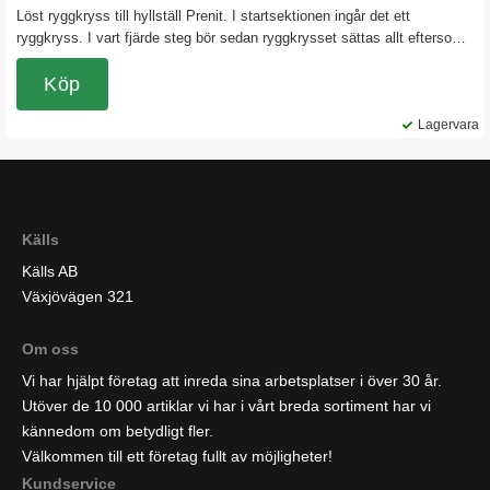
Löst ryggkryss till hyllställ Prenit. I startsektionen ingår det ett
ryggkryss. I vart fjärde steg bör sedan ryggkrysset sättas allt eftersom
det byggs till fler sektioner.
Köp
Lagervara
Källs
Källs AB
Växjövägen 321
Om oss
Vi har hjälpt företag att inreda sina arbetsplatser i över 30 år.
Utöver de 10 000 artiklar vi har i vårt breda sortiment har vi
kännedom om betydligt fler.
Välkommen till ett företag fullt av möjligheter!
Kundservice