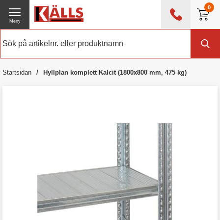
0
Meny
0476 - 214 80
(mån-fre 08:00 - 17:00)
Kundtjänst
Om Källs
Startsidan
Hyllplan komplett Kalcit (1800x800 mm, 475 kg)
Exklusive moms