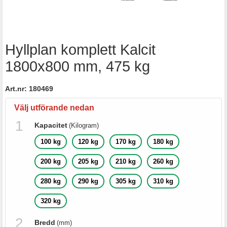
Hyllplan komplett Kalcit
1800x800 mm, 475 kg
Art.nr:
180469
Välj utförande nedan
Kapacitet
(Kilogram)
100 kg
120 kg
170 kg
180 kg
200 kg
205 kg
210 kg
260 kg
280 kg
290 kg
305 kg
310 kg
320 kg
Bredd
(mm)