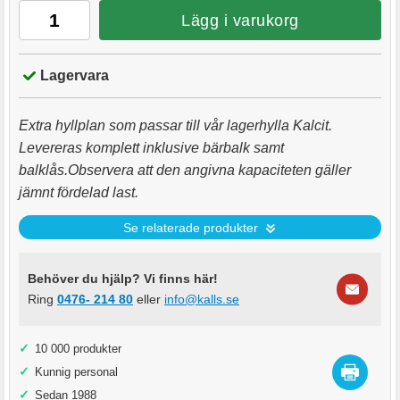
Lägg i varukorg
Lagervara
Extra hyllplan som passar till vår lagerhylla Kalcit.
Levereras komplett inklusive bärbalk samt
balklås.Observera att den angivna kapaciteten gäller
jämnt fördelad last.
Se relaterade produkter
Behöver du hjälp? Vi finns här!
Ring
0476- 214 80
eller
info@kalls.se
✓
10 000 produkter
✓
Kunnig personal
✓
Sedan 1988