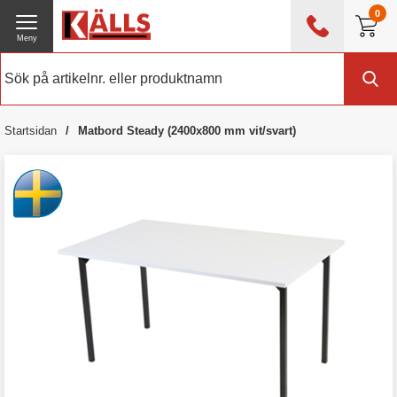
0
Meny
0476 - 214 80
(mån-fre 08:00 - 17:00)
Kundtjänst
Om Källs
Startsidan
Matbord Steady (2400x800 mm vit/svart)
Exklusive moms