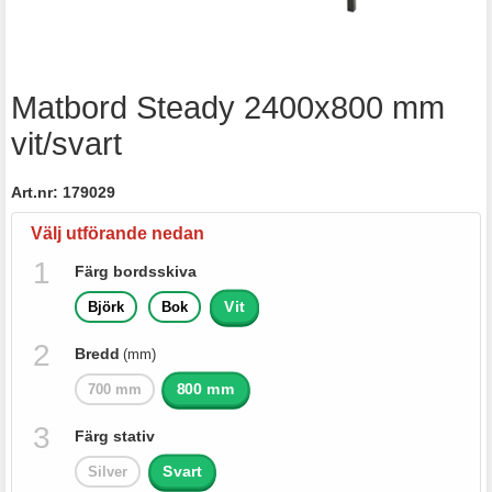
Matbord Steady 2400x800 mm
vit/svart
Art.nr:
179029
Välj utförande nedan
Färg bordsskiva
Vit
Björk
Bok
Bredd
(mm)
800 mm
700 mm
Färg stativ
Svart
Silver