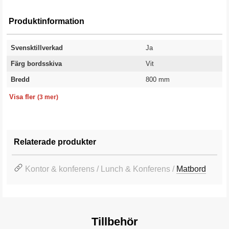
Produktinformation
Svensktillverkad
Ja
Färg bordsskiva
Vit
Bredd
800 mm
Färg stativ
Längd
Garanti
Svart
2400 mm
10 år
Visa fler
(3 mer)
Relaterade produkter
Kontor & konferens / Lunch & Konferens /
Matbord
Tillbehör