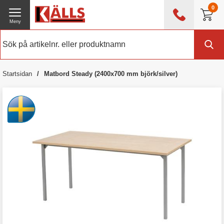
0
Meny
0476 - 214 80
(mån-fre 08:00 - 17:00)
Kundtjänst
Om Källs
Startsidan
Matbord Steady (2400x700 mm björk/silver)
Exklusive moms