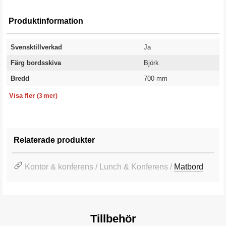
Produktinformation
Svensktillverkad
Ja
Färg bordsskiva
Björk
Bredd
700 mm
Färg stativ
Längd
Garanti
Silver
2400 mm
10 år
Visa fler
(3 mer)
Relaterade produkter
Kontor & konferens / Lunch & Konferens /
Matbord
Tillbehör