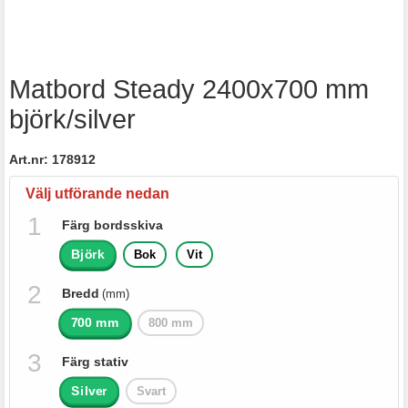
Matbord Steady 2400x700 mm
björk/silver
Art.nr:
178912
Välj utförande nedan
Färg bordsskiva
Björk
Bok
Vit
Bredd
(mm)
700 mm
800 mm
Färg stativ
Silver
Svart