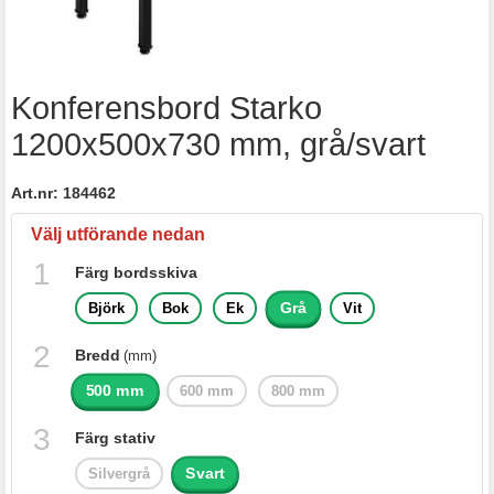
Konferensbord Starko
1200x500x730 mm, grå/svart
Art.nr:
184462
Välj utförande nedan
Färg bordsskiva
Grå
Björk
Bok
Ek
Vit
Bredd
(mm)
500 mm
600 mm
800 mm
Färg stativ
Svart
Silvergrå