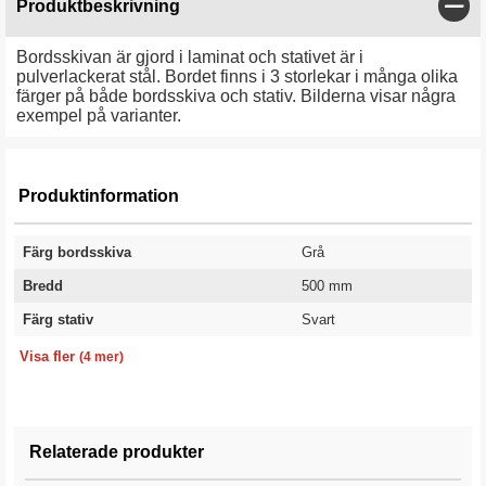
Stän
Produktbeskrivning
Bordsskivan är gjord i laminat och stativet är i
pulverlackerat stål. Bordet finns i 3 storlekar i många olika
färger på både bordsskiva och stativ. Bilderna visar några
exempel på varianter.
Produktinformation
Färg bordsskiva
Grå
Bredd
500 mm
Färg stativ
Svart
Längd
Höjd
Modell
Garanti
1200 mm
730 mm
Rak skiva
10 år
Visa fler
(4 mer)
Relaterade produkter