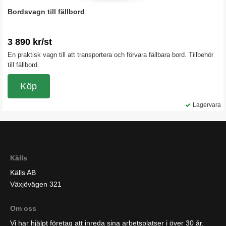
Bordsvagn till fällbord
3 890 kr/st
En praktisk vagn till att transportera och förvara fällbara bord. Tillbehör
till fällbord.
Köp
Lagervara
Källs
Källs AB
Växjövägen 321
Om oss
Vi har hjälpt företag att inreda sina arbetsplatser i över 30 år.