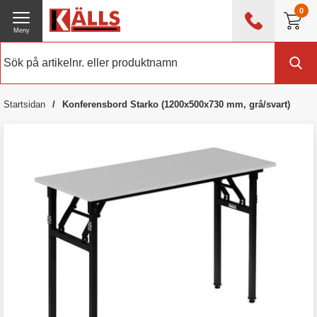
0
Meny
0476 - 214 80
(mån-fre 08:00 - 17:00)
Kundtjänst
Om Källs
Startsidan
Konferensbord Starko (1200x500x730 mm, grå/svart)
Exklusive moms