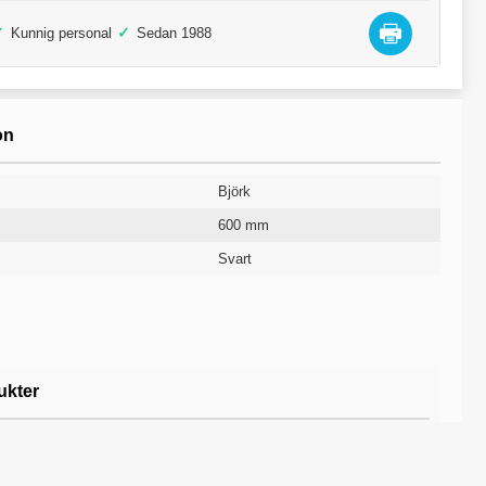
✓
✓
Kunnig personal
Sedan 1988
on
Björk
600 mm
Svart
1400 mm
740 mm
Rak skiva
10 år
ukter
erens / Lunch & Konferens /
Konferensbord
erens / Lunch & Konferens /
Matbord