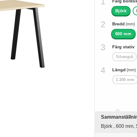
Färg bords
Björk
Bredd
(mm)
600 mm
Färg stativ
Silvergrå
Längd
(mm)
1 200 mm
Sammanställning
Björk , 600 mm,