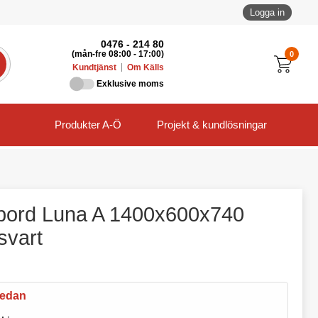
Logga in
0476 - 214 80
0
(mån-fre 08:00 - 17:00)
Kundtjänst
Om Källs
Exklusive moms
Produkter A-Ö
Projekt & kundlösningar
bord Luna A 1400x600x740
svart
nedan