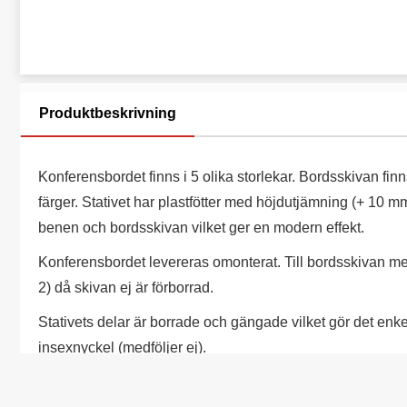
Produktbeskrivning
Konferensbordet finns i 5 olika storlekar. Bordsskivan finns 
färger. Stativet har plastfötter med höjdutjämning (+ 10
benen och bordsskivan vilket ger en modern effekt.
Konferensbordet levereras omonterat. Till bordsskivan med
2) då skivan ej är förborrad.
Stativets delar är borrade och gängade vilket gör det enk
insexnyckel (medföljer ej).
Fler storlekar går att beställa mot förfrågan.