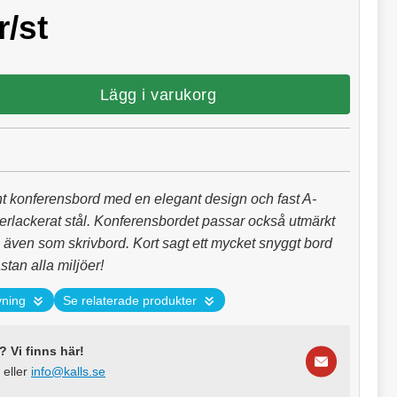
r/st
Lägg i varukorg
t konferensbord med en elegant design och fast A-
lverlackerat stål. Konferensbordet passar också utmärkt
h även som skrivbord. Kort sagt ett mycket snyggt bord
stan alla miljöer!
vning
Se relaterade produkter
 Vi finns här!
eller
info@kalls.se