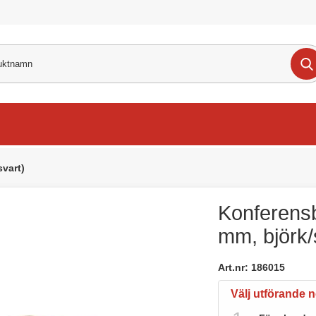
vart)
Konferens
mm, björk/
Art.nr:
186015
Välj utförande 