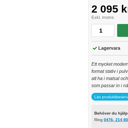
2 095 k
Exkl. moms
Lagervara
Ett mycket modern
format stativ i pu
att ha i matsal oc
som passar in i nä
Läs produktbeskri
Behöver du hjälp?
Ring
0476- 214 80