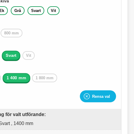
skiva
Ek
Grå
Svart
Vit
800 mm
Svart
Vit
1 400 mm
1 800 mm
Rensa val
 för valt utförande:
 Svart , 1400 mm