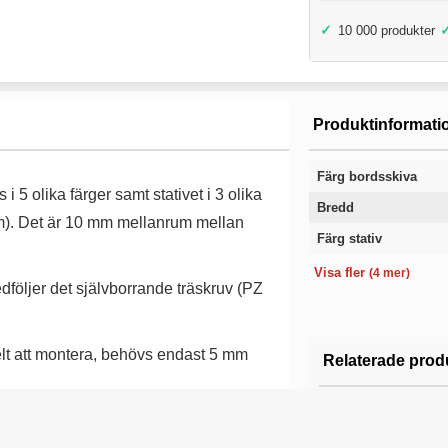
✓
10 000 produkter
Produktinformati
Färg bordsskiva
i 5 olika färger samt stativet i 3 olika
Bredd
 mm). Det är 10 mm mellanrum mellan
Färg stativ
Längd
Höjd
Modell
Garanti
Visa fler
(4 mer)
följer det självborrande träskruv (PZ
elt att montera, behövs endast 5 mm
Relaterade prod
Kontor & konf
Kontor & konf