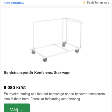
ingår och den finns i åtta olika färger.
Beställningsvara
Flera varianter...
Bordstransportör Konferens, Stor vagn
9 080 kr/st
En mycket smidig och lättkörd bordsvagn när du behöver transportera
dina fällbara bord. Förenklar förflyttning och förvaring.
Bordstransportören passar till våra Fällbord Konferens med rak skiva
utan hjul och har plats för tio bord. Denna vagn passar för 1600 och
Välj ...