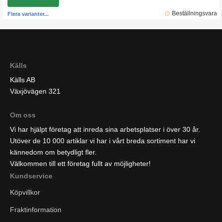
2000 mm långa fällbord. Finns med stativ i färgerna vit och silver.
Bottenskiva ingår och den finns i åtta olika färger.
Beställningsvara
Flera varianter...
Källs
Källs AB
Växjövägen 321
Om oss
Vi har hjälpt företag att inreda sina arbetsplatser i över 30 år.
Utöver de 10 000 artiklar vi har i vårt breda sortiment har vi
kännedom om betydligt fler.
Välkommen till ett företag fullt av möjligheter!
Kundservice
Köpvillkor
Fraktinformation