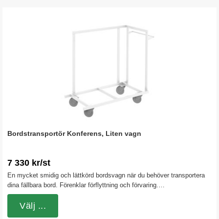
Bordstransportör Konferens, Liten vagn
7 330 kr/st
En mycket smidig och lättkörd bordsvagn när du behöver transportera
dina fällbara bord. Förenklar förflyttning och förvaring.
Bordstransportören passar till våra Fällbord Konferens med rak skiva
utan hjul och har plats för tio bord. Denna vagn passar för 1200 mm
Välj ...
långa fällbord. Finns med stativ i färgerna vit och silver. Bottenskiva