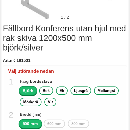
1
/
2
Fällbord Konferens utan hjul med
rak skiva 1200x500 mm
björk/silver
Art.nr:
181531
Välj utförande nedan
Färg bordsskiva
Björk
Bok
Ek
Ljusgrå
Mellangrå
Mörkgrå
Vit
Bredd
(mm)
500 mm
600 mm
800 mm