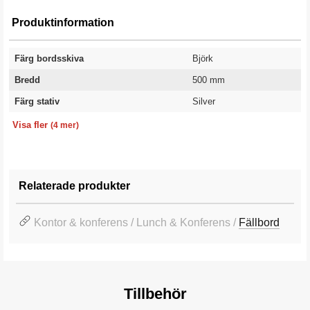
Produktinformation
Färg bordsskiva
Björk
Bredd
500 mm
Färg stativ
Silver
Längd
Höjd
Modell
Garanti
1200 mm
720 mm
Rak skiva
10 år
Visa fler
(4 mer)
Relaterade produkter
Kontor & konferens / Lunch & Konferens /
Fällbord
Tillbehör