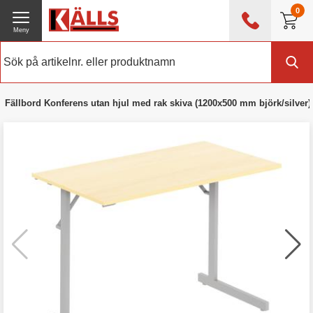
0
Meny
0476 - 214 80
(mån-fre 08:00 - 17:00)
Kundtjänst
Om Källs
Fällbord Konferens utan hjul med rak skiva (1200x500 mm björk/silver)
Exklusive moms