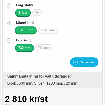
Färg stativ
Silver
Vit
Längd
(mm)
1 200 mm
1 600 mm
Höjd
(mm)
720 mm
730 mm
Rensa val
Sammanställning för valt utförande:
Björk , 500 mm, Silver , 1200 mm, 720 mm
2 810 kr/st