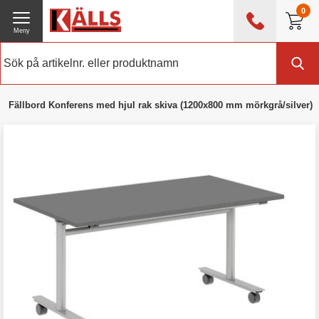
0
Meny
0476 - 214 80
(mån-fre 08:00 - 17:00)
Kundtjänst
Om Källs
Fällbord Konferens med hjul rak skiva (1200x800 mm mörkgrå/silver)
Exklusive moms