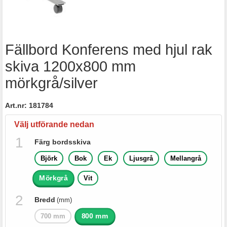
Fällbord Konferens med hjul rak
skiva 1200x800 mm
mörkgrå/silver
Art.nr:
181784
Välj utförande nedan
Färg bordsskiva
Björk
Bok
Ek
Ljusgrå
Mellangrå
Mörkgrå
Vit
Bredd
(mm)
800 mm
700 mm