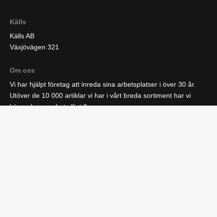
Källs
Källs AB
Växjövägen 321
Om oss
Vi har hjälpt företag att inreda sina arbetsplatser i över 30 år.
Utöver de 10 000 artiklar vi har i vårt breda sortiment har vi
kännedom om betydligt fler.
Fällbord Konferens med hjul rak skiva 1200x800 mm mörkgrå/silver
Välkommen till ett företag fullt av möjligheter!
Kundservice
Köpvillkor
Fraktinformation
Om källs
Kundtjänst
Lediga tjänster