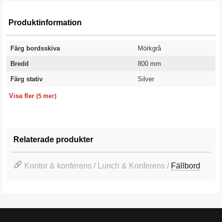
Produktinformation
Färg bordsskiva
Mörkgrå
Bredd
800 mm
Färg stativ
Silver
Tjocklek skiva
Längd
Höjd
Modell
Garanti
18 mm
1200 mm
740 mm
Rak skiva
10 år
Visa fler
(5 mer)
Relaterade produkter
Kontor & konferens / Lunch & Konferens /
Fällbord