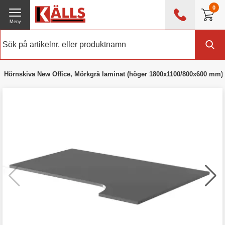
0
Meny
0476 - 214 80
(mån-fre 08:00 - 17:00)
Kundtjänst
Om Källs
Hörnskiva New Office, Mörkgrå laminat (höger 1800x1100/800x600 mm)
Exklusive moms