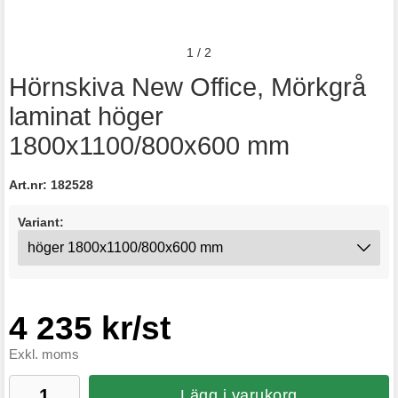
1
/
2
Hörnskiva New Office, Mörkgrå
laminat höger
1800x1100/800x600 mm
Art.nr:
182528
Variant:
4 235 kr/st
Exkl. moms
Lägg i varukorg