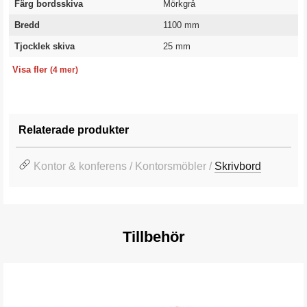
Färg bordsskiva
Mörkgrå
Bredd
1100 mm
Tjocklek skiva
25 mm
Längd
Kategori
Utförande
Garanti
1800 mm
Skrivbordsskiva
Höger
10 år
Visa fler
(4 mer)
Relaterade produkter
Kontor & konferens / Kontorsmöbler /
Skrivbord
Tillbehör