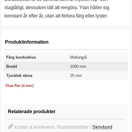
slagtåligt, dessutom lätt att rengöra. Ytan håller sig
konstant år efter år, utan att förlora färg eller lyster.
Produktinformation
Färg bordsskiva
Mellangrå
Bredd
1000 mm
Tjocklek skiva
25 mm
Längd
Kategori
Utförande
Garanti
1800 mm
Skrivbordsskiva
Maguttag
10 år
Visa fler
(4 mer)
Relaterade produkter
Kontor & konferens / Kontorsmöbler /
Skrivbord