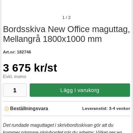
1
/
2
Bordsskiva New Office maguttag,
Mellangrå 1800x1000 mm
Art.nr:
182746
3 675 kr/st
Exkl. moms
Lägg i varukorg
Beställningsvara
Leveranstid:
3-4 veckor
Det rundade maguttaget i skrivbordsskivan gör att du
kommer närmare skrivbordet när du arbetar. Vilket ger en