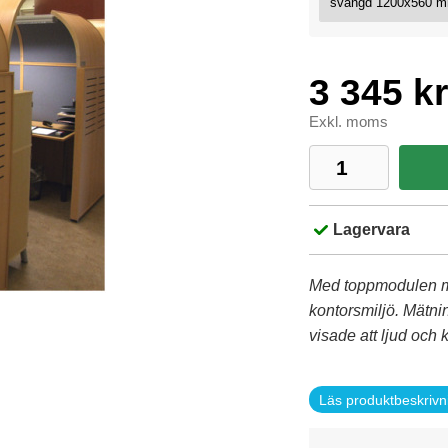
3 345 kr
Exkl. moms
Lagervara
Med toppmodulen mo
kontorsmiljö. Mätni
visade att ljud o
Läs produktbeskrivn