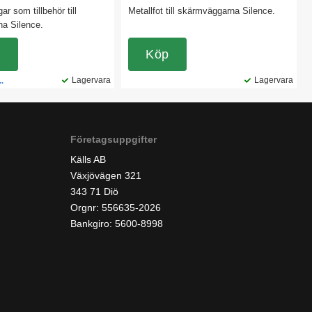
ar som tillbehör till
Metallfot till skärmväggarna Silence.
a Silence.
.
Köp
Lagervara
Lagervara
..
Företagsuppgifter
Källs AB
Växjövägen 321
343 71 Diö
Orgnr: 556635-2026
Bankgiro: 5600-8998