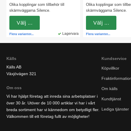
Olika kopplingar som tillbehör till
Olika kopplingar som tillbeh
skärmväggarna Silence.
skärmväggarna Silence.
Välj ...
Välj ...
Lagervara
Flera varianter...
Flera varianter...
Källs
Kundservice
Källs AB
Köpvillkor
Växjövägen 321
Fraktinformatio
Om oss
Om källs
Vi har hjälpt företag att inreda sina arbetsplatser i
Kundtjänst
över 30 år. Utöver de 10 000 artiklar vi har i vårt
Lediga tjänster
breda sortiment har vi kännedom om betydligt fler.
Välkommen till ett företag fullt av möjligheter!