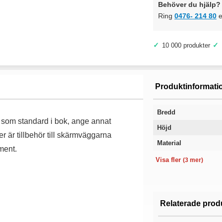
Behöver du hjälp? 
Ring
0476- 214 80
e
✓
✓
10 000 produkter
Produktinformati
Bredd
 som standard i bok, ange annat
Höjd
er är tillbehör till skärmväggarna
Material
ment.
Färg
Utförande
Garanti
Visa fler
(3 mer)
Relaterade prod