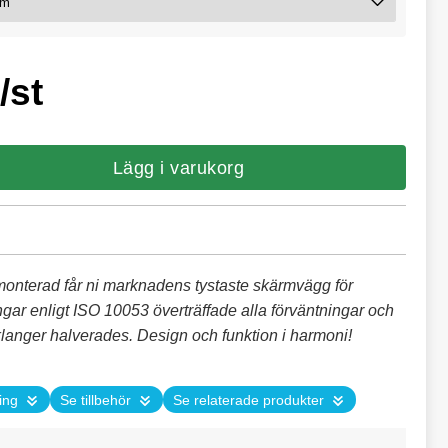
/st
Lägg i varukorg
nterad får ni marknadens tystaste skärmvägg för
ngar enligt ISO 10053 överträffade alla förväntningar och
ch klanger halverades. Design och funktion i harmoni!
ing
Se tillbehör
Se relaterade produkter