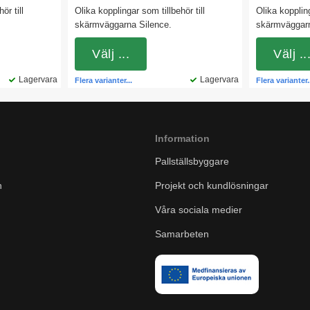
ör till
Olika kopplingar som tillbehör till
Olika koppling
skärmväggarna Silence.
skärmväggarn
Välj ...
Välj ..
Lagervara
Lagervara
Flera varianter...
Flera varianter.
Information
Pallställsbyggare
n
Projekt och kundlösningar
Våra sociala medier
Samarbeten