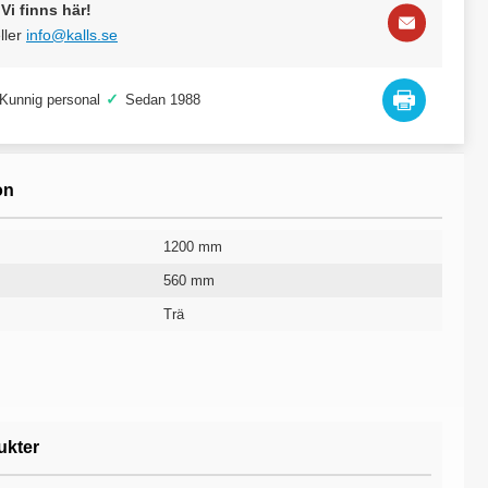
Vi finns här!
ller
info@kalls.se
✓
Kunnig personal
Sedan 1988
on
1200 mm
560 mm
Trä
Mellanblå
Svängd
10 år
ukter