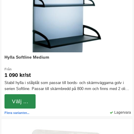
Hylla Softline Medium
Från
1 090 kr/st
Stabil hylla i stålplåt som passar till bords- och skärmväggarna golv i
serien Softline. Passar till skärmbredd på 800 mm och finns med 2 olika
djup. Kopplingsbeslag med artikelnummer 121421 ska användas vid
montering av hyllor.
Välj ...
Lagervara
Flera varianter...