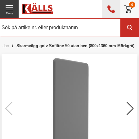
0
Meny
0476 - 214 80
(mån-fre 08:00 - 17:00)
Kundtjänst
Om Källs
sidan
Skärmvägg golv Softline 50 utan ben (800x1360 mm Mörkgrå)
Exklusive moms