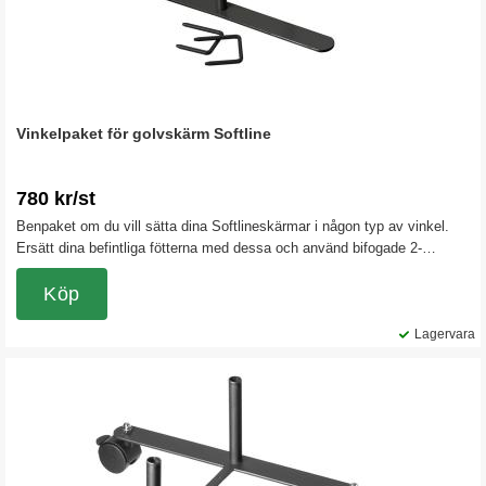
Vinkelpaket för golvskärm Softline
780 kr/st
Benpaket om du vill sätta dina Softlineskärmar i någon typ av vinkel.
Ersätt dina befintliga fötterna med dessa och använd bifogade 2-
vägskopplingen så får du en tät och väl absorberande skärmvägg i
vinkel. Paketet består av 1 T-fot, 1 stödben för skärmar som står i
Köp
vinkel, samt 2-vägskoppling. Höjer golvskärmen med 50 mm. Färg svart
Lagervara