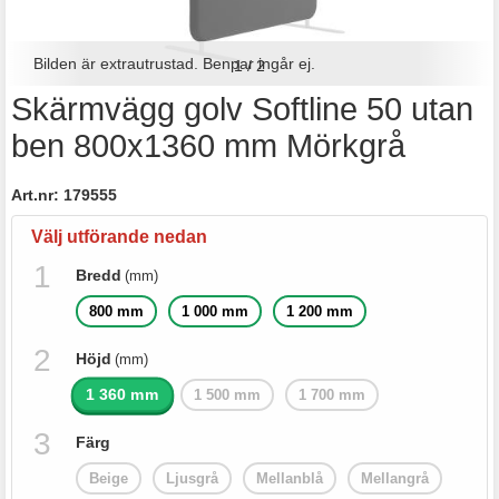
Bilden är extrautrustad. Benpar ingår ej.
1
/
2
Skärmvägg golv Softline 50 utan
ben 800x1360 mm Mörkgrå
Art.nr:
179555
Välj utförande nedan
Bredd
(mm)
800 mm
1 000 mm
1 200 mm
Höjd
(mm)
1 360 mm
1 500 mm
1 700 mm
Färg
Beige
Ljusgrå
Mellanblå
Mellangrå