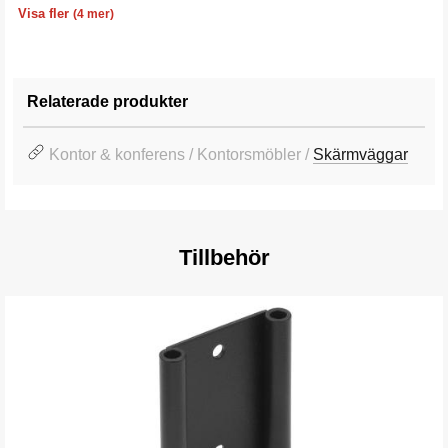
Höjd
Färg
Modell
Garanti
1360 mm
Mörkgrå
Golvskärm
10 år
Visa fler
(4 mer)
Relaterade produkter
Kontor & konferens / Kontorsmöbler /
Skärmväggar
Tillbehör