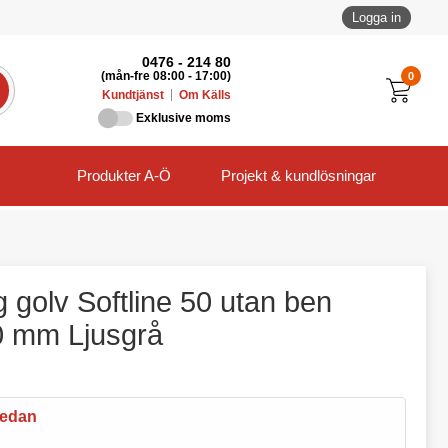
Logga in
0476 - 214 80
0
(mån-fre 08:00 - 17:00)
Kundtjänst
Om Källs
Exklusive moms
Produkter A-Ö
Projekt & kundlösningar
golv Softline 50 utan ben
 mm Ljusgrå
nedan