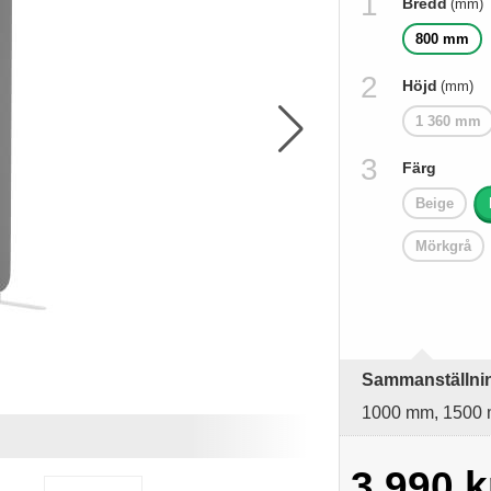
Bredd
(mm)
800 mm
Höjd
(mm)
1 360 mm
Färg
Beige
Mörkgrå
Sammanställning
1000 mm, 1500 
Bilden är extrautrust
3 990 k