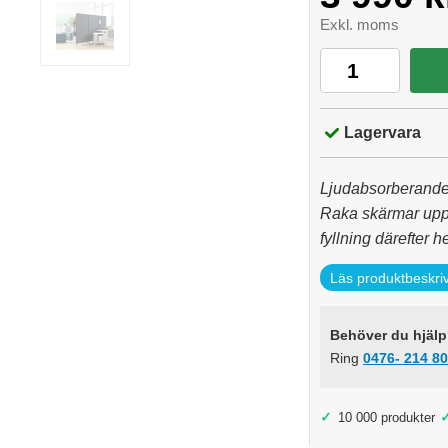
Exkl. moms
Lagervara
Ljudabsorberande
Raka skärmar upp
fyllning därefter he
Läs produktbeskri
Behöver du hjälp?
Ring
0476- 214 80
✓
10 000 produkter