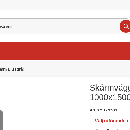
 mm Ljusgrå)
Skärmvägg 
1000x1500
Art.nr:
179589
Välj utförande 