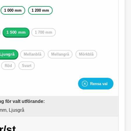
1 000 mm
1 200 mm
1 500 mm
1 700 mm
Ljusgrå
Mellanblå
Mellangrå
Mörkblå
Röd
Svart
Rensa val
 för valt utförande:
mm, Ljusgrå
ad.
r/st