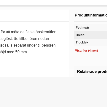
Produktinformati
Fot ingår
för att möta de flesta önskemålen.
Bredd
teglöst. Se tillbehören nedan
Tjocklek
 säljs separat under tillbehören
Höjd
Färg
Modell
Garanti
Visa fler
(4 mer)
 höjd med 50 mm.
Relaterade prod
Kontor & konfe