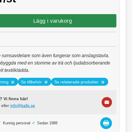
Lägg i varukorg
 rumsavdelare som även fungerar som anslagstavla.
byggda med en stomme av trä och ljudabsorberande
lt textilklädda.
vning
Se tillbehör
Se relaterade produkter
 Vi finns här!
eller
info@kalls.se
✓
✓
Kunnig personal
Sedan 1988