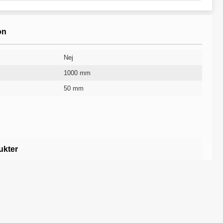
on
Nej
1000 mm
50 mm
1500 mm
Ljusgrå
Golvskärm
10 år
ukter
rens / Kontorsmöbler /
Skärmväggar