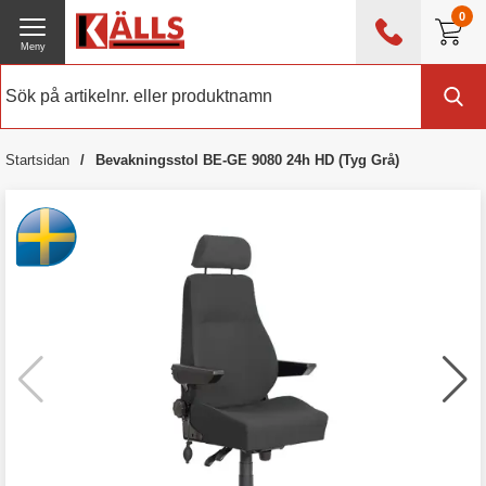
0
Meny
0476 - 214 80
(mån-fre 08:00 - 17:00)
Kundtjänst
Om Källs
Startsidan
Bevakningsstol BE-GE 9080 24h HD (Tyg Grå)
Exklusive moms