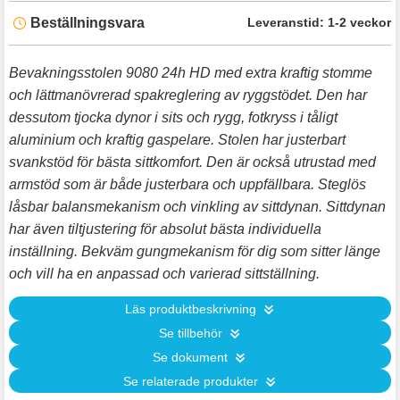
Beställningsvara
Leveranstid:
1-2 veckor
Bevakningsstolen 9080 24h HD med extra kraftig stomme
och lättmanövrerad spakreglering av ryggstödet. Den har
dessutom tjocka dynor i sits och rygg, fotkryss i tåligt
aluminium och kraftig gaspelare. Stolen har justerbart
svankstöd för bästa sittkomfort. Den är också utrustad med
armstöd som är både justerbara och uppfällbara. Steglös
låsbar balansmekanism och vinkling av sittdynan. Sittdynan
har även tiltjustering för absolut bästa individuella
inställning. Bekväm gungmekanism för dig som sitter länge
och vill ha en anpassad och varierad sittställning.
Läs produktbeskrivning
Se tillbehör
Se dokument
Se relaterade produkter