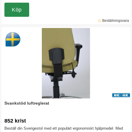
arbetsdagar. Nackstödet är justerbart i både höjd och vinkel för att
passa din arbetsställning optimalt. Passar till bevakningsstol 852 24h
Köp
och till 9080 24h/9080 24h HD.
Beställningsvara
Svankstöd luftreglerat
852 kr/st
Beställ din Sverigestol med ett populärt ergonomiskt hjälpmedel. Med