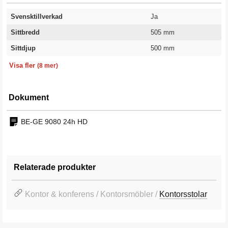
Svensktillverkad
Ja
Sittbredd
505 mm
Sittdjup
500 mm
Lägsta sitthöjd
Högsta sitthöjd
Ryggbredd
Rygghöjd
Klädsel
Färg stativ
Färg
Garanti
415 mm
535 mm
470 mm
640 mm
Tyg
Svart
Grå
2 år
Visa fler
(8 mer)
Dokument
BE-GE 9080 24h HD
Relaterade produkter
Kontor & konferens / Kontorsmöbler /
Kontorsstolar