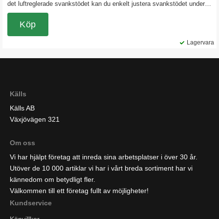
det luftreglerade svankstödet kan du enkelt justera svankstödet under
dagen. Detta tillbehöret kan bara beställas tillsammans med
Sverigestolen och monteras direkt i fabriken. Du får då din stol
Köp
levererad komplett med svankstödet vid leverans. OBS. Kan bara
beställas tillsammans med en Sverigestol.
Lagervara
Källs
Källs AB
Växjövägen 321
Om oss
Vi har hjälpt företag att inreda sina arbetsplatser i över 30 år.
Utöver de 10 000 artiklar vi har i vårt breda sortiment har vi
kännedom om betydligt fler.
Välkommen till ett företag fullt av möjligheter!
Kundservice