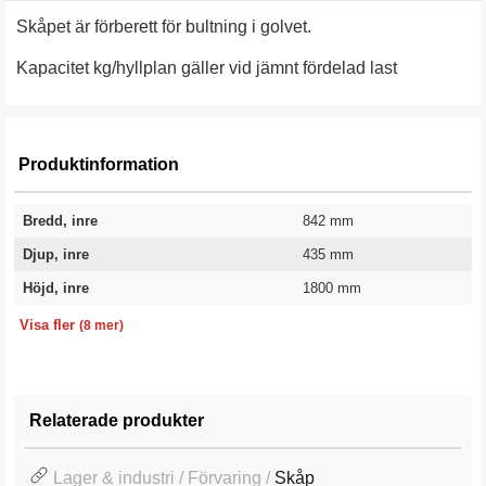
Skåpet är förberett för bultning i golvet.
Kapacitet kg/hyllplan gäller vid jämnt fördelad last
Produktinformation
Bredd, inre
842 mm
Djup, inre
435 mm
Höjd, inre
1800 mm
Bredd
Djup
Kapacitet kg/hyllplan
Höjd
Färg
Färgkod
Utförande
Garanti
950 mm
550 mm
70 kg
1950 mm
Grå
RAL 7035
Brandisolerat
10 år
Visa fler
(8 mer)
Relaterade produkter
Lager & industri / Förvaring /
Skåp