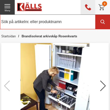
0
Meny
0476 - 214 80
(mån-fre 08:00 - 17:00)
Kundtjänst
Om Källs
Startsidan
Brandisolerat arkivskåp Rosenkvarts
Exklusive moms