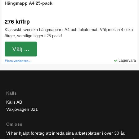
Hängmapp A4 25-pack
276 kr/frp
Klassiskt svenska hängmappar i A4 och folioformat. Välj mellan 4 olika
färger, samtliga ligger i 25-pack!
Välj ...
Lagervara
Flera varianter...
Källs
Källs AB
Växjövägen 321
Om oss
Vi har hjälpt företag att inreda sina arbetsplatser i över 30 år.